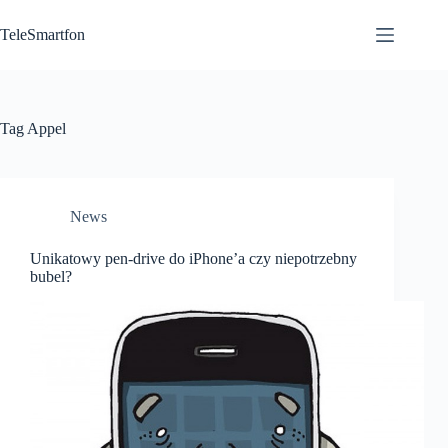
Przejdź
do
TeleSmartfon
treści
Tag
Appel
News
Unikatowy pen-drive do iPhone’a czy niepotrzebny
bubel?