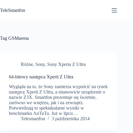
Przejdź
do
TeleSmartfon
treści
Tag
GSMarena
Różne
,
Sony
,
Sony Xperia Z Ultra
64-bitowy następca Xperii Z Ultra
Wygląda na to, że Sony zamierza wypuścić na rynek
następcę Xperii Z Ultra, a mianowicie urządzenie o
nazwie Z3X. Smartfon prezentuje się świetnie,
zarówno we wnętrzu, jak i na zewnątrz.
Potwierdzają to spektakularne wyniki w
benchmarku AnTuTu. Już w lipcu…
Telesmartfon
3 października 2014