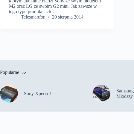
którym aktualnie rządzi Sony ze swym modelem
M2 oraz LG ze swoim G2 mini. Jak zawsze w
tego typu produkcjach…
Telesmartfon
20 sierpnia 2014
Popularne
Samsung 
Sony Xperia J
Młodszy 