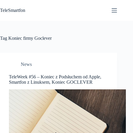
Przejdź
do
TeleSmartfon
treści
Tag
Koniec firmy Goclever
News
TeleWeek #56 – Koniec z Podsłuchem od Apple,
Smartfon z Linuksem, Koniec GOCLEVER