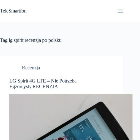
Przejdź
do
TeleSmartfon
treści
Tag
lg spirit recenzja po polsku
Recenzja
LG Spirit 4G LTE – Nie Potrzeba
Egzorcysty|RECENZJA