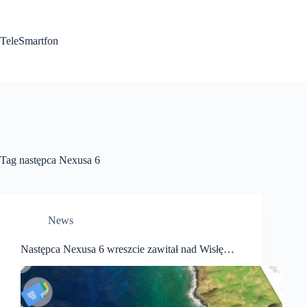
Przejdź
do
treści
TeleSmartfon
Tag
następca Nexusa 6
News
Następca Nexusa 6 wreszcie zawitał nad Wisłę…