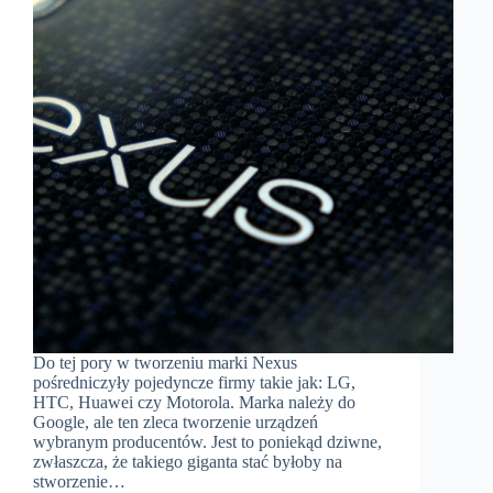
Do tej pory w tworzeniu marki Nexus
pośredniczyły pojedyncze firmy takie jak: LG,
HTC, Huawei czy Motorola. Marka należy do
Google, ale ten zleca tworzenie urządzeń
wybranym producentów. Jest to poniekąd dziwne,
zwłaszcza, że takiego giganta stać byłoby na
stworzenie…