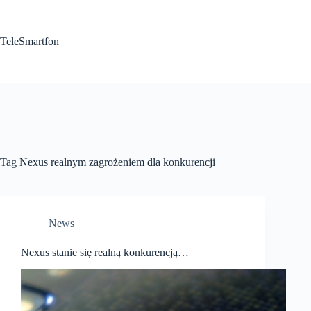
Przejdź
do
treści
TeleSmartfon
Tag
Nexus realnym zagrożeniem dla konkurencji
News
Nexus stanie się realną konkurencją…