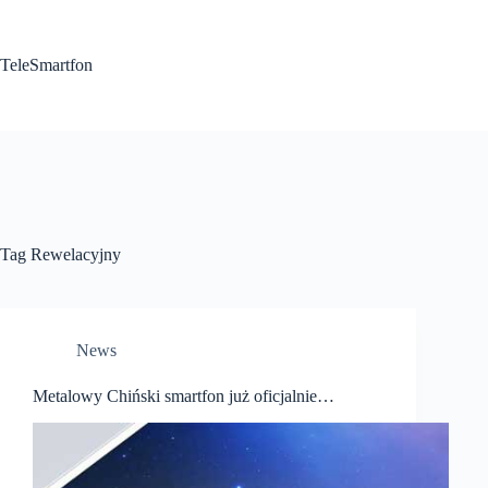
Przejdź
do
treści
TeleSmartfon
Tag
Rewelacyjny
News
Metalowy Chiński smartfon już oficjalnie…