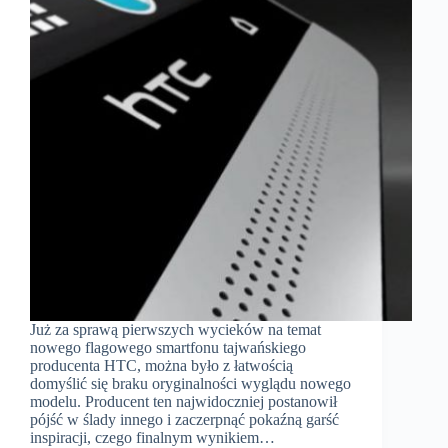
Już za sprawą pierwszych wycieków na temat
nowego flagowego smartfonu tajwańskiego
producenta HTC, można było z łatwością
domyślić się braku oryginalności wyglądu nowego
modelu. Producent ten najwidoczniej postanowił
pójść w ślady innego i zaczerpnąć pokaźną garść
inspiracji, czego finalnym wynikiem…