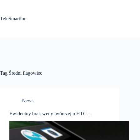
Przejdź
do
treści
TeleSmartfon
Tag
Średni flagowiec
News
Ewidentny brak weny twórczej u HTC…