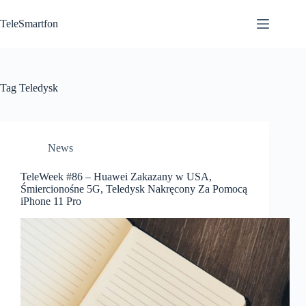
Przejdź
do
TeleSmartfon
treści
Tag
Teledysk
News
TeleWeek #86 – Huawei Zakazany w USA,
Śmiercionośne 5G, Teledysk Nakręcony Za Pomocą
iPhone 11 Pro