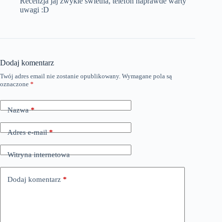
Recenzja jaj zwykle swietna, telefon naprawde warty
uwagi :D
Dodaj komentarz
Twój adres email nie zostanie opublikowany.
Wymagane pola są
oznaczone
*
Nazwa
*
Adres e-mail
*
Witryna internetowa
Dodaj komentarz
*