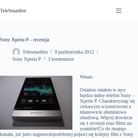
Przejdź
do
TeleSmartfon
treści
Sony Xperia P – recenzja
Telesmartfon
9 października 2012
Sony Xperia P
3 komentarze
Witam
Ostatnio miałem w ręce
bardzo ładny telefon Sony –
Xperie P. Charakteryzuję się
ciekawym wzornictwem a
mianowicie aluminiowa
obudową. Więcej dowiecie
się z recenzji oraz filmu na
youtubie!
Co do mojego
kanału, już jutro najprawdopodobniej pojawi się kolejny film z Sony