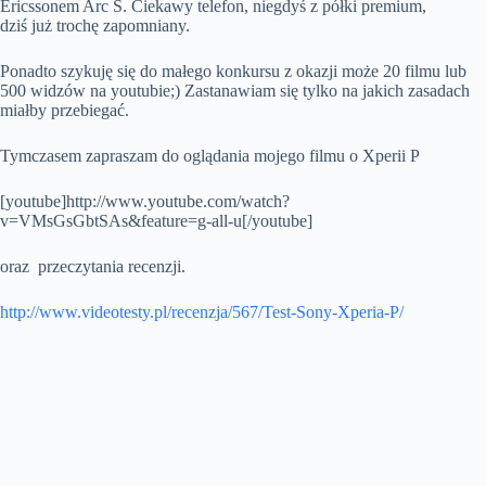
Ericssonem Arc S. Ciekawy telefon, niegdyś z półki premium,
dziś już trochę zapomniany.
Ponadto szykuję się do małego konkursu z okazji może 20 filmu lub
500 widzów na youtubie;) Zastanawiam się tylko na jakich zasadach
miałby przebiegać.
Tymczasem zapraszam do oglądania mojego filmu o Xperii P
[youtube]http://www.youtube.com/watch?
v=VMsGsGbtSAs&feature=g-all-u[/youtube]
oraz przeczytania recenzji.
http://www.videotesty.pl/recenzja/567/Test-Sony-Xperia-P/