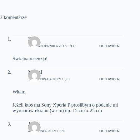
3 komentarze
Kuba
10 PAŹDZIERNIKA 2012
/ 19:19
ODPOWIEDZ
Świetna recenzja!
Michał
26 LISTOPADA 2012
/ 18:07
ODPOWIEDZ
Witam,
Jeżeli ktoś ma Sony Xperia P prosiłbym o podanie mi
wymiarów ekranu (w cm) np. 15 cm x 25 cm
Jakub
4 GRUDNIA 2012
/ 15:36
ODPOWIEDZ