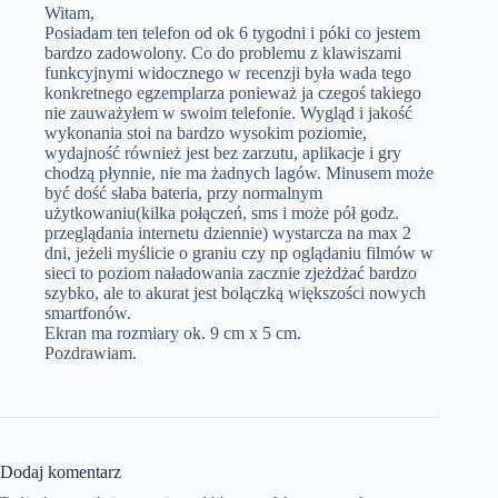
Witam,
Posiadam ten telefon od ok 6 tygodni i póki co jestem
bardzo zadowolony. Co do problemu z klawiszami
funkcyjnymi widocznego w recenzji była wada tego
konkretnego egzemplarza ponieważ ja czegoś takiego
nie zauważyłem w swoim telefonie. Wygląd i jakość
wykonania stoi na bardzo wysokim poziomie,
wydajność również jest bez zarzutu, aplikacje i gry
chodzą płynnie, nie ma żadnych lagów. Minusem może
być dość słaba bateria, przy normalnym
użytkowaniu(kilka połączeń, sms i może pół godz.
przeglądania internetu dziennie) wystarcza na max 2
dni, jeżeli myślicie o graniu czy np oglądaniu filmów w
sieci to poziom naładowania zacznie zjeżdżać bardzo
szybko, ale to akurat jest bolączką większości nowych
smartfonów.
Ekran ma rozmiary ok. 9 cm x 5 cm.
Pozdrawiam.
Dodaj komentarz