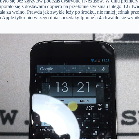
yło się bez zgrzytów podczas dystrybucji Nexusów. W dniu premiery sm
porało się z dostawami dopiero na przełomie stycznia i lutego. LG tw
iała za wolno. Prawda jak zwykle leży po środku, nie mniej jednak prze
u Apple tylko pierwszego dnia sprzedaży Iphone`a 4 chwaliło się wyni