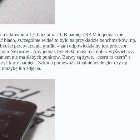
ro o taktowaniu 1,5 Ghz oraz 2 GB pamięci RAM to jednak nie
ść blado, szczególnie widać to było na przykładzie benchmarków, np.
bkości przetwarzania grafiki – tam odpowiedzialny jest procesor
opotu Nexusowi. Aby jednak był efekt, musi być dobry wyświetlacz,
daniem nie ma słabych punktów. Barwy są żywe, „czerń to czerń” a
ć karty pamięci. Szkoda ponieważ aktualnie wiele gier czy np
 muzykę lub zdjęcia.