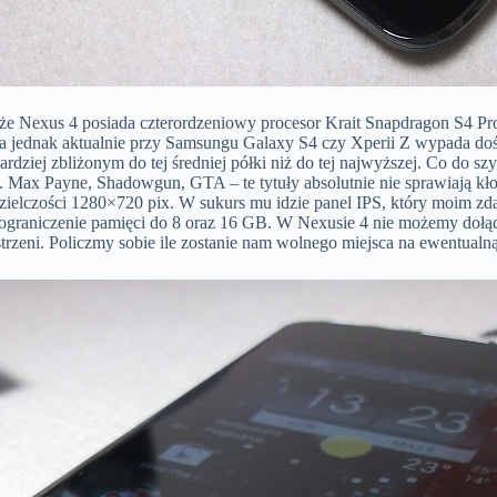
, że Nexus 4 posiada czterordzeniowy procesor Krait Snapdragon S4 P
oita jednak aktualnie przy Samsungu Galaxy S4 czy Xperii Z wypada do
ziej zbliżonym do tej średniej półki niż do tej najwyższej. Co do szy
. Max Payne, Shadowgun, GTA – te tytuły absolutnie nie sprawiają kł
zdzielczości 1280×720 pix. W sukurs mu idzie panel IPS, który moim z
raniczenie pamięci do 8 oraz 16 GB. W Nexusie 4 nie możemy dołączy
zeni. Policzmy sobie ile zostanie nam wolnego miejsca na ewentualną