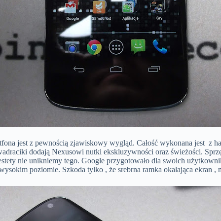
fona jest z pewnością zjawiskowy wygląd. Całość wykonana jest z har
aciki dodają Nexusowi nutki ekskluzywności oraz świeżości. Sprzęt n
 i niestety nie unikniemy tego. Google przygotowało dla swoich użytko
 wysokim poziomie. Szkoda tylko , że srebrna ramka okalająca ekran , 