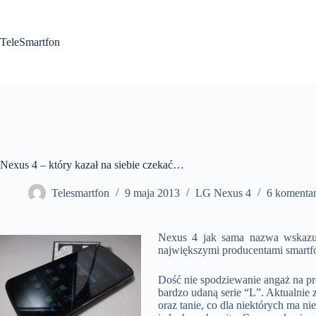
Przejdź
do
treści
TeleSmartfon
Nexus 4 – który kazał na siebie czekać…
Telesmartfon
9 maja 2013
LG Nexus 4
6 komenta
Nexus 4 jak sama nazwa wskazuje
największymi producentami smartf
Dość nie spodziewanie angaż na pr
bardzo udaną serie “L”. Aktualni
oraz tanie, co dla niektórych ma n