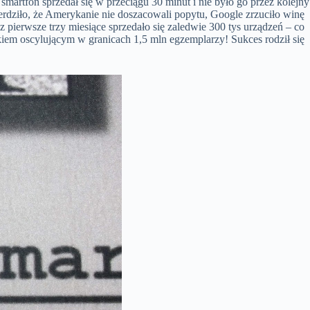
artfon sprzedał się w przeciągu 30 minut i nie było go przez kolejny
ierdziło, że Amerykanie nie doszacowali popytu, Google zrzuciło winę
z pierwsze trzy miesiące sprzedało się zaledwie 300 tys urządzeń – co
kiem oscylującym w granicach 1,5 mln egzemplarzy! Sukces rodził się