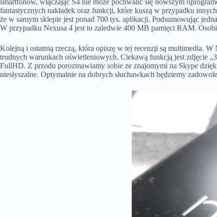
smartfonów, włączając S4 nie może pochwalić się nowszym oprogramow
fantastycznych nakładek oraz funkcji, które kuszą w przypadku innyc
że w samym sklepie jest ponad 700 tys. aplikacji. Podsumowując jedn
W przypadku Nexusa 4 jest to zaledwie 400 MB pamięci RAM. Osobiśc
Kolejną i ostatnią rzeczą, która opiszę w tej recenzji są multimedia.
trudnych warunkach oświetleniowych. Ciekawą funkcją jest zdjęcie „
FullHD. Z przodu porozmawiamy sobie ze znajomymi na Skype dzięki w
niesłyszalne. Optymalnie na dobrych słuchawkach będziemy zadowolen