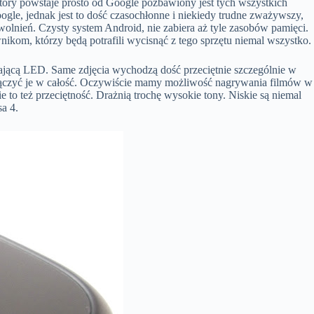
óry powstaje prosto od Google pozbawiony jest tych wszystkich
gle, jednak jest to dość czasochłonne i niekiedy trudne zważywszy,
olnień. Czysty system Android, nie zabiera aż tyle zasobów pamięci.
om, którzy będą potrafili wycisnąć z tego sprzętu niemal wszystko.
etlającą LED. Same zdjęcia wychodzą dość przeciętnie szczególnie w
 złączyć je w całość. Oczywiście mamy możliwość nagrywania filmów w
 też przeciętność. Drażnią trochę wysokie tony. Niskie są niemal
a 4.