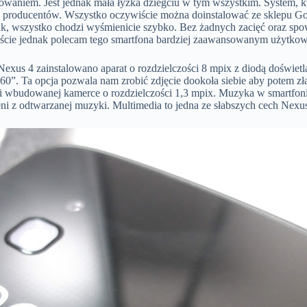
aniem. Jest jednak mała łyżka dziegciu w tym wszystkim. System, kt
h producentów. Wszystko oczywiście można doinstalować ze sklepu Goo
ak, wszystko chodzi wyśmienicie szybko. Bez żadnych zacięć oraz spow
ie jednak polecam tego smartfona bardziej zaawansowanym użytkownik
 W Nexus 4 zainstalowano aparat o rozdzielczości 8 mpix z diodą doświ
360”. Ta opcja pozwala nam zrobić zdjęcie dookoła siebie aby potem
budowanej kamerce o rozdzielczości 1,3 mpix. Muzyka w smartfonie to
i z odtwarzanej muzyki. Multimedia to jedna ze słabszych cech Nexus