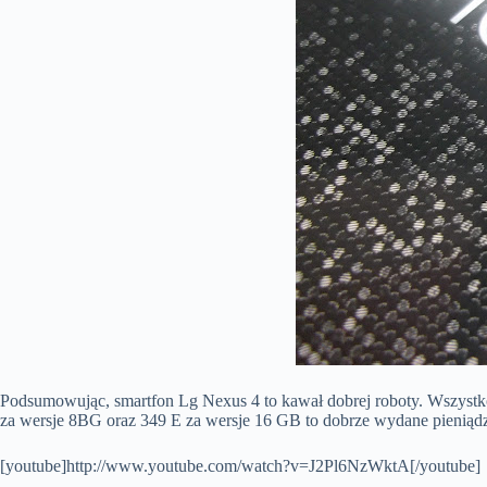
Podsumowując, smartfon Lg Nexus 4 to kawał dobrej roboty. Wszystko 
za wersje 8BG oraz 349 E za wersje 16 GB to dobrze wydane pieniądz
[youtube]http://www.youtube.com/watch?v=J2Pl6NzWktA[/youtube]