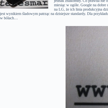
jednak znakomity. Co prawda nie ob
miesiąc w ogóle. Google na dobre u
na LG, że ich linia produkcyjna dz
jest wynikiem śladowym patrząc na dzisiejsze standardy. Dla przykład
w bólach…