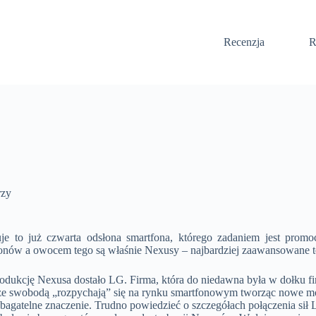
Recenzja
R
rzy
 to już czwarta odsłona smartfona, którego zadaniem jest promo
onów a owocem tego są właśnie Nexusy – najbardziej zaawansowane t
odukcję Nexusa dostało LG. Firma, która do niedawna była w dołku f
e ze swobodą „rozpychają” się na rynku smartfonowym tworząc nowe m
iebagatelne znaczenie. Trudno powiedzieć o szczegółach połączenia sił 