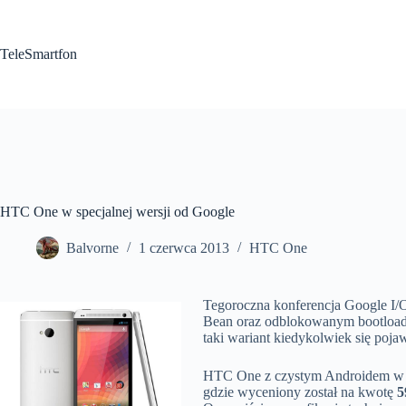
Przejdź
do
treści
TeleSmartfon
HTC One w specjalnej wersji od Google
Balvorne
1 czerwca 2013
HTC One
Tegoroczna konferencja Google I/
Bean oraz odblokowanym bootloade
taki wariant kiedykolwiek się poja
HTC One z czystym Androidem w we
gdzie wyceniony został na kwotę
5