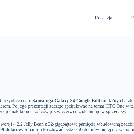
Recenzja
R
O przyniosła nam
Samsunga Galaxy S4 Google Edition
, który charak
rem. Po jego prezentacji zaczęto spekulować na temat HTC One w tak
wił, jednak koniec końców już w czerwcu zadebiutuje w sprzedaży.
rsji 4.2.2 Jelly Bean z 32-gigabajtową pamięcią wbudowaną zadebiut
99 dolarów
. Smartfon kosztować będzie 50 dolarów mniej niż wspomn