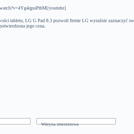
m/watch?v=4Yg4qpuPthM[/youtube]
ści tabletu, LG G Pad 8.3 pozwoli firmie LG wyraźnie zaznaczyć s
 potwierdzona jego cena.
Witryna internetowa