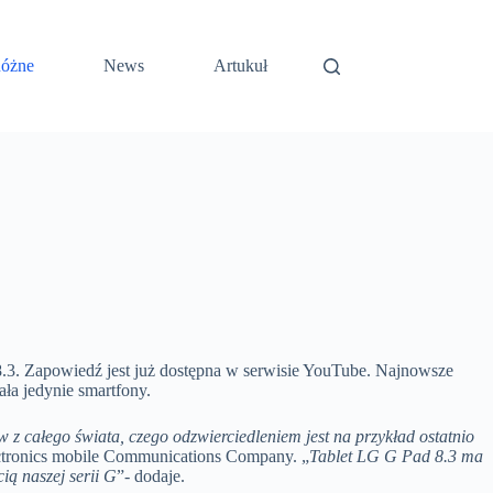
óżne
News
Artukuł
8.3. Zapowiedź jest już dostępna w serwisie YouTube. Najnowsze
ła jedynie smartfony.
 całego świata, czego odzwierciedleniem jest na przykład ostatnio
ectronics mobile Communications Company. „
Tablet LG G Pad 8.3 ma
ią naszej serii G
”- dodaje.