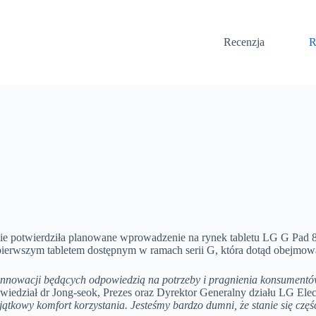
Recenzja
R
nie potwierdziła planowane wprowadzenie na rynek tabletu LG G Pad 
ierwszym tabletem dostępnym w ramach serii G, która dotąd obejmowa
nnowacji będących odpowiedzią na potrzeby i pragnienia konsumentów z
wiedział dr Jong-seok, Prezes oraz Dyrektor Generalny działu LG El
ątkowy komfort korzystania. Jesteśmy bardzo dumni, że stanie się częśc