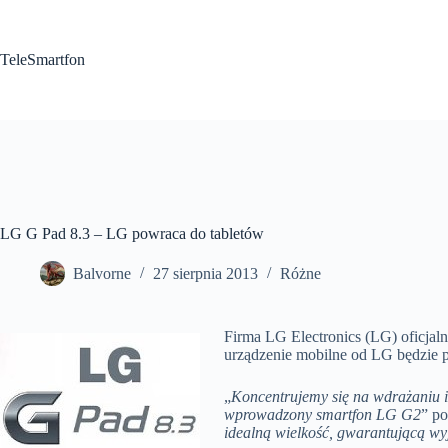
Przejdź
do
treści
TeleSmartfon
LG G Pad 8.3 – LG powraca do tabletów
Balvorne
27 sierpnia 2013
Różne
Firma LG Electronics (LG) oficjal
urządzenie mobilne od LG będzie p
„
Koncentrujemy się na wdrażaniu i
wprowadzony smartfon LG G2
” po
idealną wielkość, gwarantującą wyj