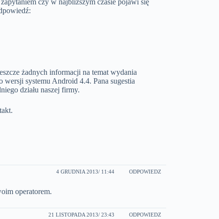
zapytaniem czy w najbliższym czasie pojawi się
odpowiedź:
jeszcze żadnych informacji na temat wydania
 wersji systemu Android 4.4. Pana sugestia
niego działu naszej firmy.
akt.
4 GRUDNIA 2013
/ 11:44
ODPOWIEDZ
swoim operatorem.
21 LISTOPADA 2013
/ 23:43
ODPOWIEDZ