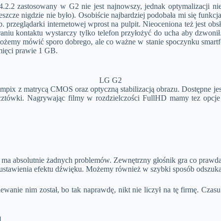
.2.2 zastosowany w G2 nie jest najnowszy, jednak optymalizacji n
szcze nigdzie nie było). Osobiście najbardziej podobała mi się funkc
i np. przeglądarki internetowej wprost na pulpit. Nieoceniona też je
iu kontaktu wystarczy tylko telefon przyłożyć do ucha aby dzwonił.
możemy mówić sporo dobrego, ale co ważne w stanie spoczynku smar
mięci prawie 1 GB.
LG G2
3 mpix z matrycą CMOS oraz optyczną stabilizacją obrazu. Dostępne je
cztówki. Nagrywając filmy w rozdzielczości FullHD mamy tez opcje
ma absolutnie żadnych problemów. Zewnętrzny głośnik gra co prawda tr
ć ustawienia efektu dźwięku. Możemy również w szybki sposób odszuka
anie nim został, bo tak naprawdę, nikt nie liczył na tę firmę. Czasu
]