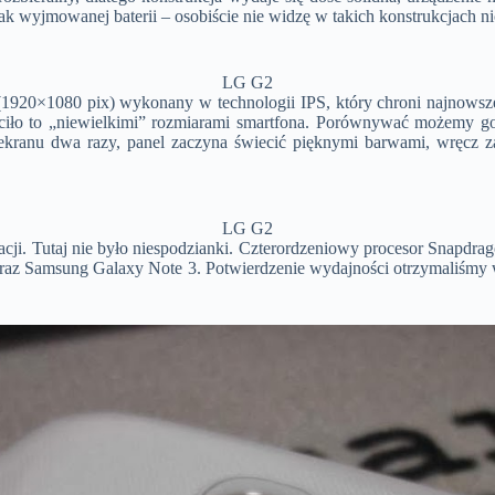
brak wyjmowanej baterii – osobiście nie widzę w takich konstrukcjach
LG G2
1920×1080 pix) wykonany w technologii IPS, który chroni najnowsze 
łaciło to „niewielkimi” rozmiarami smartfona. Porównywać możemy
ekranu dwa razy, panel zaczyna świecić pięknymi barwami, wręcz z
LG G2
ikacji. Tutaj nie było niespodzianki. Czterordzeniowy procesor Snap
oraz Samsung Galaxy Note 3. Potwierdzenie wydajności otrzymaliśmy