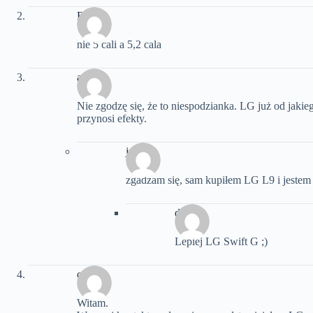
Rafał
nie 5 cali a 5,2 cala
arek
Nie zgodzę się, że to niespodzianka. LG już od jakieg
przynosi efekty.
jugi
zgadzam się, sam kupiłem LG L9 i jestem
daniel
Lepiej LG Swift G ;)
oNe
Witam.