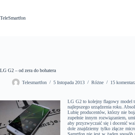
Przejdź
do
treści
TeleSmartfon
LG G2 – od zera do bohatera
Telesmartfon
5 listopada 2013
Różne
15 komentar
LG G2 to kolejny flagowy model te
najlepszego urządzenia roku. Abso
Lubię producentów, którzy nie bo
zupełnie innym rozwiązaniem, umi
aby przyzwyczaić się i docenić w
dole znajdziemy tylko złącze mic
Samrtfon nie jest w żaden sposób 