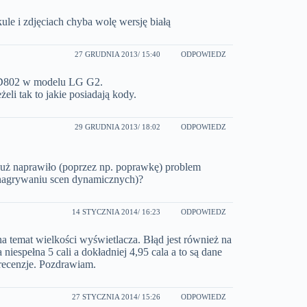
le i zdjęciach chyba wolę wersję białą
27 GRUDNIA 2013
/ 15:40
ODPOWIEDZ
i D802 w modelu LG G2.
li tak to jakie posiadają kody.
29 GRUDNIA 2013
/ 18:02
ODPOWIEDZ
uż naprawiło (poprzez np. poprawkę) problem
 nagrywaniu scen dynamicznych)?
14 STYCZNIA 2014
/ 16:23
ODPOWIEDZ
a temat wielkości wyświetlacza. Błąd jest również na
niespełna 5 cali a dokładniej 4,95 cala a to są dane
recenzje. Pozdrawiam.
27 STYCZNIA 2014
/ 15:26
ODPOWIEDZ