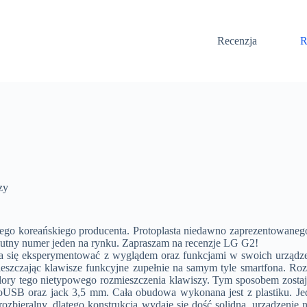
Recenzja
R
zy
go koreańskiego producenta. Protoplasta niedawno zaprezentowanego 
lutny numer jeden na rynku. Zapraszam na recenzje LG G2!
ja się eksperymentować z wyglądem oraz funkcjami w swoich urządze
eszczając klawisze funkcyjne zupełnie na samym tyle smartfona. Roz
alory tego nietypowego rozmieszczenia klawiszy. Tym sposobem zost
roUSB oraz jack 3,5 mm. Cała obudowa wykonana jest z plastiku. Je
rozbieralny, dlatego konstrukcja wydaje się dość solidna, urządzen