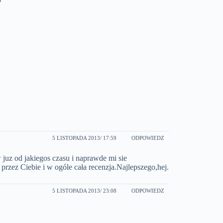
5 LISTOPADA 2013
/ 17:59
ODPOWIEDZ
juz od jakiegos czasu i naprawde mi sie
przez Ciebie i w ogóle cała recenzja.Najlepszego,hej.
5 LISTOPADA 2013
/ 23:08
ODPOWIEDZ