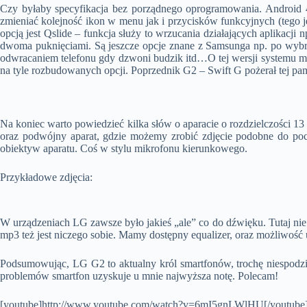
Czy byłaby specyfikacja bez porządnego oprogramowania. Android 4
zmieniać kolejność ikon w menu jak i przycisków funkcyjnych (tego je
opcją jest Qslide – funkcja służy to wrzucania działających aplikacj
dwoma puknięciami. Są jeszcze opcje znane z Samsunga np. po wybran
odwracaniem telefonu gdy dzwoni budzik itd…O tej wersji systemu 
na tyle rozbudowanych opcji. Poprzednik G2 – Swift G pożerał tej pa
Na koniec warto powiedzieć kilka słów o aparacie o rozdzielczości 1
oraz podwójny aparat, gdzie możemy zrobić zdjęcie podobne do po
obiektyw aparatu. Coś w stylu mikrofonu kierunkowego.
Przykładowe zdjęcia:
W urządzeniach LG zawsze było jakieś „ale” co do dźwięku. Tutaj nie 
mp3 też jest niczego sobie. Mamy dostępny equalizer, oraz możliwoś
Podsumowując, LG G2 to aktualny król smartfonów, trochę niespodziew
problemów smartfon uzyskuje u mnie najwyższa notę. Polecam!
[youtube]http://www.youtube.com/watch?v=6mI5gnLWlHU[/youtube