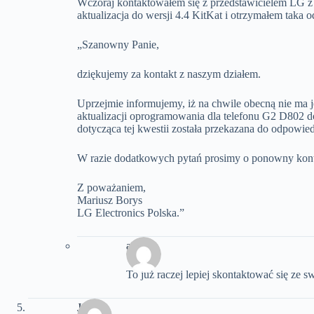
Wczoraj kontaktowałem się z przedstawicielem LG z 
aktualizacja do wersji 4.4 KitKat i otrzymałem taka 
„Szanowny Panie,
dziękujemy za kontakt z naszym działem.
Uprzejmie informujemy, iż na chwile obecną nie ma 
aktualizacji oprogramowania dla telefonu G2 D802 do
dotycząca tej kwestii została przekazana do odpowied
W razie dodatkowych pytań prosimy o ponowny kont
Z poważaniem,
Mariusz Borys
LG Electronics Polska.”
arek
To już raczej lepiej skontaktować się ze 
Jarek