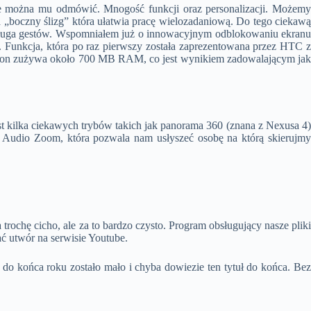
ie można mu odmówić. Mnogość funkcji oraz personalizacji. Możemy
ja „boczny ślizg” która ułatwia pracę wielozadaniową. Do tego ciekawą
st obsługa gestów. Wspomniałem już o innowacyjnym odblokowaniu ekranu
 Funkcja, która po raz pierwszy została zaprezentowana przez HTC z
tfon zużywa około 700 MB RAM, co jest wynikiem zadowalającym jak
st kilka ciekawych trybów takich jak panorama 360 (znana z Nexusa 4)
 Audio Zoom, która pozwala nam usłyszeć osobę na którą skierujmy
ochę cicho, ale za to bardzo czysto. Program obsługujący nasze pliki
ć utwór na serwisie Youtube.
 do końca roku zostało mało i chyba dowiezie ten tytuł do końca. Bez