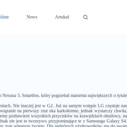
óżne
News
Artukuł
Nexusa 5. Smartfon, który pogrzebał marzenia największych o tytule
niach. Nie inaczej jest w G2. Już na samym wstępie LG częstuje nas
wiązanie na pierwszy rzut oka karkołomne, jednak wystarczy chwila,
ajemy pozbawieni wszystkich przycisków na krawędziach obudowy, na
dnak nie jest to tworzywo przypominające te z Samsunga Galaxy S4.
ie nie żyje własnym życiem. Dla niektórych użytkowników ma do swoje