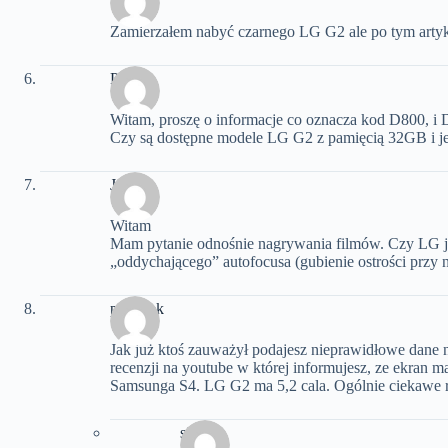
Zamierzałem nabyć czarnego LG G2 ale po tym artyku
Piotr
Witam, proszę o informacje co oznacza kod D800, 
Czy są dostępne modele LG G2 z pamięcią 32GB i jeże
Jacek
Witam
Mam pytanie odnośnie nagrywania filmów. Czy LG j
„oddychającego” autofocusa (gubienie ostrości przy
przemek
Jak już ktoś zauważył podajesz nieprawidłowe dane n
recenzji na youtube w której informujesz, ze ekran ma 
Samsunga S4. LG G2 ma 5,2 cala. Ogólnie ciekawe 
silbert