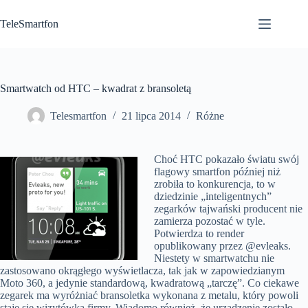
Przejdź
do
TeleSmartfon
treści
Smartwatch od HTC – kwadrat z bransoletą
Telesmartfon
21 lipca 2014
Różne
Choć HTC pokazało światu swój
flagowy smartfon później niż
zrobiła to konkurencja, to w
dziedzinie „inteligentnych”
zegarków tajwański producent nie
zamierza pozostać w tyle.
Potwierdza to render
opublikowany przez @evleaks.
Niestety w smartwatchu nie
zastosowano okrągłego wyświetlacza, tak jak w zapowiedzianym
Moto 360, a jedynie standardową, kwadratową „tarczę”.
Co ciekawe
zegarek ma wyróżniać bransoletka wykonana z metalu, który powoli
staje się wizytówką firmy. Wiadomo również, że urządzenie zostało