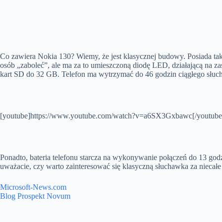
Co zawiera Nokia 130? Wiemy, że jest klasycznej budowy. Posiada także
osób „zaboleć”, ale ma za to umieszczoną diodę LED, działającą na za
kart SD do 32 GB. Telefon ma wytrzymać do 46 godzin ciągłego słucha
[youtube]https://www.youtube.com/watch?v=a6SX3Gxbawc[/youtube
Ponadto, bateria telefonu starcza na wykonywanie połączeń do 13 god
uważacie, czy warto zainteresować się klasyczną słuchawka za niecałe
Microsoft-News.com
Blog Prospekt Novum