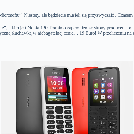
icrosoftu”. Niestety, ale będziecie musieli się przyzwyczaić . Czase
ne”, jakim jest Nokia 130. Pomimo zapewnień ze strony producenta o
syczną słuchawkę w niebagatelnej cenie… 19 Euro! W przeliczeniu na z