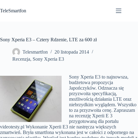
Przejdź
do
TeleSmartfon
treści
Sony Xperia E3 – Cztery Rdzenie, LTE za 600 zł
Telesmartfon
20 listopada 2014
Recenzja
,
Sony Xperia E3
Sony Xperia E3 to najnowsza,
budżetowa propozycja
Japończyków. Odznacza się
przyzwoita specyfikacją,
możliwością działania LTE oraz
niebrzydkim wyglądem. Wszystko
to za przyzwoita cenę. Zapraszam
na recenzję Xperii E 3
przygotowaną dla portalu
videotesty.pl
Wykonanie Xperii E3 nie nastręcza większych
zmartwień. Bryła smartfona wykonana jest w całości z odpornego na
zarysowania plastiku. Wygląd jest bardzo podobny do innych modeli z