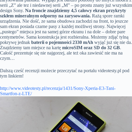
serii „Z” ale tez i niedawnej serii „M” – po prostu znany już wszystkim
design Sony.
Na froncie znajdziemy 4,5 calowy ekran przykryty
szkłem mineralnym odporny na zarysowania.
Rażą spore ramki
urządzenia. Nie dość, ze sama obudowa zachodzi na front, to jeszcze
sam ekran posiada czarne pasy z każdej możliwej strony. Najwięcej
„pustego” miejsca jest na samej górze ekranu i na dole – dobre pare
centymetrów. Sama konstrukcja jest rozbieralna. Możemy zdjąć tylną
pokrywę jednak
baterii o pojemności 2330 mAh
wyjąć już się nie da.
Znajdziemy tam miejsce na kartę
microSIM oraz SD do 32 GB
.
Całość prezentuje się nie najgorzej, ale też oka zawiesić nie ma na
czym…
Dalszą cześć recenzji możecie przeczytać na portalu videotesty.pl pod
tym linkiem!
http://www.videotesty.pl/recenzja/1431/Sony-Xperia-E3-Tani-
Smartfon-z-LTE/