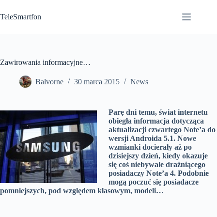
Przejdź
do
TeleSmartfon
treści
Zawirowania informacyjne…
Balvorne
30 marca 2015
News
Parę dni temu, świat internetu
obiegła informacja dotycząca
aktualizacji czwartego Note’a do
wersji Androida 5.1. Nowe
wzmianki docierały aż po
dzisiejszy dzień, kiedy okazuje
się coś niebywale drażniącego
posiadaczy Note’a 4. Podobnie
mogą poczuć się posiadacze
pomniejszych, pod względem klasowym, modeli…