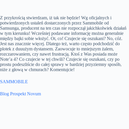
Z przykrością stwierdzam, iż tak nie będzie! Wg oficjalnych i
potwierdzonych ustaleń dostarczonych przez Sammobile od
Samsunga, producent na ten czas nie rozpoczął jakichkolwiek działań
w tym kierunku! Wcześniej podawane informację można generalnie
między bajki sobie włożyć. Ot, co! Czujecie się oszukani? No, cóż.
Jest nas znacznie więcej. Dlatego też, warto często podchodzić do
plotek z duuużym dystansem. Zaowocuje to mniejszym żalem,
rozczarowaniem, czy nawet frustracją. Ktoś z Was posiada może
Note’a 4? Co czujecie w tej chwili? Czujecie się oszukani, czy po
prostu podeszliście do całej sprawy w bardziej przyziemny sposób,
niże z głową w chmurach? Komentujcie!
SAMMOBILE
Blog Prospekt Novum