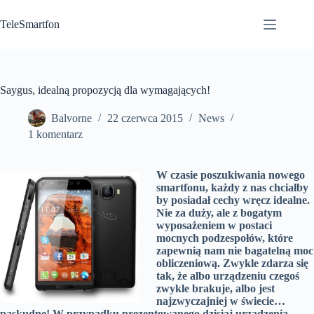
Przejdź
do
TeleSmartfon
treści
Saygus, idealną propozycją dla wymagających!
Balvorne
22 czerwca 2015
News
1 komentarz
W czasie poszukiwania nowego
smartfonu, każdy z nas chciałby
by posiadał cechy wręcz idealne.
Nie za duży, ale z bogatym
wyposażeniem w postaci
mocnych podzespołów, które
zapewnią nam nie bagatelną moc
obliczeniową. Zwykle zdarza się
tak, że albo urządzeniu czegoś
zwykle brakuje, albo jest
najzwyczajniej w świecie…
paskudne! W przypadku prezentowanego dzisiaj urządzenia