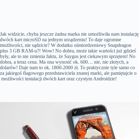
Jak widzicie, chyba jeszcze żadna marka nie umożliwiła nam instalację
dwóch kart microSD na jednym urządzeniu! To daje ogromne
możliwości, nie sądzicie? W dodatku ośmiordzeniowy Snapdragon
plus 3 GB RAM-u?! Wow! No dobra, może takie wartości już gdzieś
były, ale to nie zmienia faktu, że Saygus jest ciekawym sprzętem! No
dobra, a teraz cena. Ma ona wynosić ok. 600… nie, nie złotych, a
dolarów! Daje nam to ok. 1800-2000 zł. To praktycznie tyle samo co
za jakiegoś flagowego przedstawiciela znanej marki, ale pamiętajcie o
możliwości instalacji dwóch kart oraz czystym Androidzie!