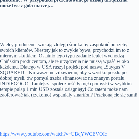
może być z goła inaczej…
Wielcy producenci szukają złotego środka by zaspokoić potrzeby
swoich klientów. Niestety jak to zwykle bywa, przychodzi im to z
miernym skutkiem. Ostatnio tego typu zadanie lepiej wychodzą
Chińskim producentom, ale te urządzenia nie muszą wpaść w oko
każdemu. Dlatego w USA ruszył projekt pod nazwą „Saygus V
SQUARED”. Ku waszemu zdziwieniu, aby wszystko poszło po
dobrej myśli, ów pomysł trzeba sfinansować na znanym portalu
INDIEGOGO. Tamtejsza społeczność łyknęła pomysł i w szybkim
tempie pułap 1 mln USD została osiągnięty! Co zatem może nam
zaoferować tak (rzekomo) wspaniały smartfon? Przekonajcie się sami!
https://www.youtube.com/watch?v=UBqYWCEVOIc