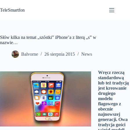
Przejdź
do
TeleSmartfon
treści
Słów kilka na temat „szóstki” iPhone’a z literą „s” w
nazwie…
Balvorne
26 sierpnia 2015
News
Wręcz rzeczą
standardową
lub też tradycją
jest kreowanie
drugiego
modelu
flagowego z
obecnie
najnowszej
generacji. Owa
tradycja gości
wśród modeli