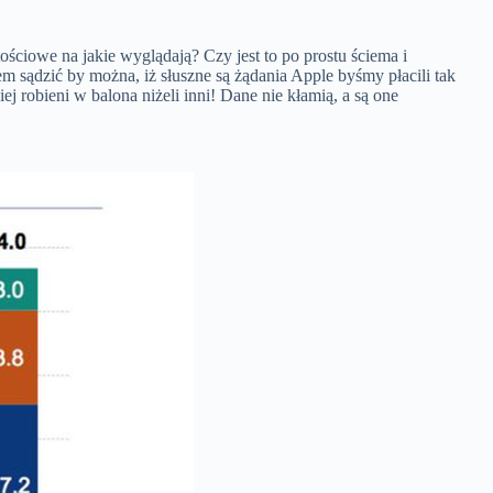
ościowe na jakie wyglądają? Czy jest to po prostu ściema i
em sądzić by można, iż słuszne są żądania Apple byśmy płacili tak
j robieni w balona niżeli inni! Dane nie kłamią, a są one