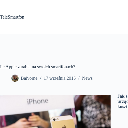
Przejdź
do
treści
TeleSmartfon
Ile Apple zarabia na swoich smartfonach?
Balvorne
17 września 2015
News
Jak s
urząd
koszt