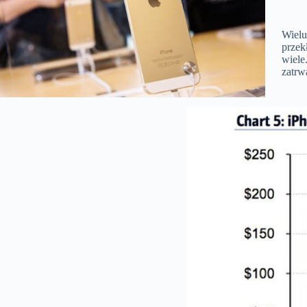
Wielu
przek
wiele
zatr