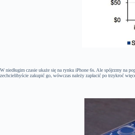
W niedługim czasie ukaże się na rynku iPhone 6s. Ale spójrzmy na po
zechcielibyście zakupić go, wówczas należy zapłacić po trzykroć więc