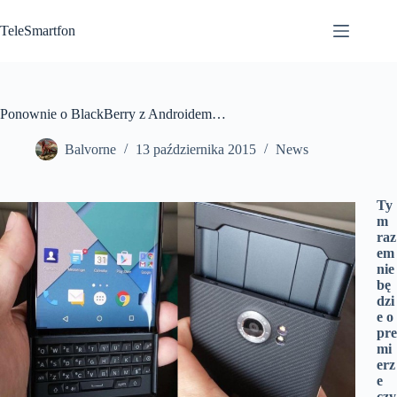
Przejdź
do
TeleSmartfon
treści
Ponownie o BlackBerry z Androidem…
Balvorne
13 października 2015
News
Ty
m
raz
em
nie
bę
dzi
e o
pre
mi
erz
e
czy