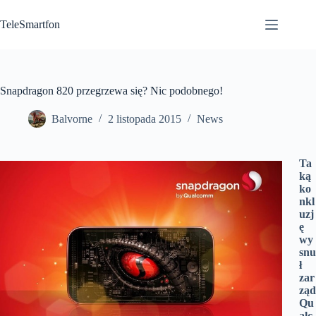
Przejdź
do
TeleSmartfon
treści
Snapdragon 820 przegrzewa się? Nic podobnego!
Balvorne
2 listopada 2015
News
Ta
ką
ko
nkl
uzj
ę
wy
snu
ł
zar
ząd
Qu
alc