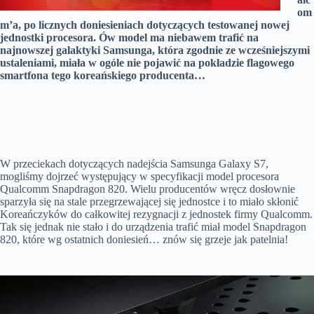
om
m’a, po licznych doniesieniach dotyczących testowanej nowej
jednostki procesora. Ów model ma niebawem trafić na
najnowszej galaktyki Samsunga, która zgodnie ze wcześniejszymi
ustaleniami, miała w ogóle nie pojawić na pokładzie flagowego
smartfona tego koreańskiego producenta…
W przeciekach dotyczących nadejścia Samsunga Galaxy S7,
mogliśmy dojrzeć występujący w specyfikacji model procesora
Qualcomm Snapdragon 820. Wielu producentów wręcz dosłownie
sparzyła się na stale przegrzewającej się jednostce i to miało skłonić
Koreańczyków do całkowitej rezygnacji z jednostek firmy Qualcomm.
Tak się jednak nie stało i do urządzenia trafić miał model Snapdragon
820, które wg ostatnich doniesień… znów się grzeje jak patelnia!