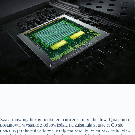
Zaalarmowany licznymi oburzeniami ze strony klientów, Qualcomm
postanowił wystąpić z odpowiedzią na zaistniałą sytuację. Co się
okazuje, producent całkowicie odpiera zarzuty twierdząc, że to tylko