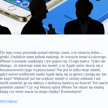
Do tego czasu pozostało ponad miesiąc czasu, a to oznacza jedno…
plotki. Osobiście mam jednak nadzieję, że wreszcie temat 4-calowego
iPhone’a zostanie zamknięty i ten pojawi się 15-ego marca. Tylko nie
dlatego, że interesuje mnie ten model, a że Apple znów dowie się o
bezsensowności jego wypuszczania! Nie jest to tylko moje zdanie,
gdyż nawet wielbiciele marki Apple łapią się za głowę i pytają się: kto
to kupi? Większość już ma większy model w szóstej odsłonie i ani
myśli zamienić go na słabszy z mniejszą matrycą na froncie! Też macie
podobne zdanie? Czy wg Waszej opinii iPhone 5se okaże się totalną
klapą czy może macie na niego chętkę? Komentujcie!
9TO5MAC