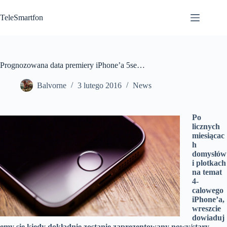
Przejdź
do
TeleSmartfon
treści
Prognozowana data premiery iPhone’a 5se…
Balvorne
3 lutego 2016
News
Po
licznych
miesiącac
h
domysłów
i plotkach
na temat
4-
calowego
iPhone’a,
wreszcie
dowiaduj
emy się kiedy dokładnie zostanie zaprezentowany nowy/stary