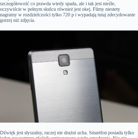
szczegółowość co prawda wtedy spada, ale i tak jest nieźle,
oczywiście w pełnym słońcu również jest okej. Filmy niestety
nagramy w rozdzielczości tylko 720 p i wypadają tutaj zdecydowanie
gorzej niż zdjęcia.
Dźwięk jest słyszalny, raczej nie drażni ucha. Smartfon posiada tylko