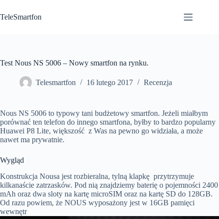
Przejdź
do
TeleSmartfon
treści
Test Nous NS 5006 – Nowy smartfon na rynku.
Telesmartfon
16 lutego 2017
Recenzja
Nous NS 5006 to typowy tani budżetowy smartfon. Jeżeli miałbym
porównać ten telefon do innego smartfona, byłby to bardzo popularny
Huawei P8 Lite, większość z Was na pewno go widziała, a może
nawet ma prywatnie.
Wygląd
Konstrukcja Nousa jest rozbieralna, tylną klapkę przytrzymuje
kilkanaście zatrzasków. Pod nią znajdziemy baterię o pojemności 2400
mAh oraz dwa sloty na kartę microSIM oraz na kartę SD do 128GB.
Od razu powiem, że NOUS wyposażony jest w 16GB pamięci
wewnętr