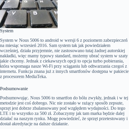
System
System w Nous 5006 to android w wersji 6 z poziomem zabezpieczeń
na miesiąc wrzesień 2016. Sam system tak jak powiedziałem
wcześniej, działa przyjemnie, nie zastosowano tutaj żadnej autorskiej
nakładki, więc mamy typowy standard, możemy ubrać system w szaty
jakie chcemy. Jednak z ciekawszych opcji to opcja turbo pobierania,
która wspomaga nasze Wi-Fi przy sciąganiu lub odtwarzania czegoś z
internetu. Funkcja znana już z innych smartfonów dostępna w pakiecie
z procesorem MediaTeka.
Podsumowanie
Podsumowując. Nous 5006 to smartfon do bólu zwykły, jednak i w tej
metodzie jest coś dobrego. Nic nie zostało w rażący sposób zepsute,
sprzęt jest dobrze zbalansowany pod względem wydajności. Do tego
LTE i to wszystko za 500 zł. Zobaczymy jak tam marka będzie dalej
działać na naszym rynku. Mogę powiedzieć, że sprzęt przetestowany i
dostał akredytacje na dalsze działanie.