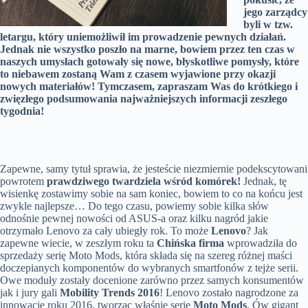
jego zarządcy
byli w tzw.
letargu, który uniemożliwił im prowadzenie pewnych działań.
Jednak nie wszystko poszło na marne, bowiem przez ten czas w
naszych umysłach gotowały się nowe, błyskotliwe pomysły, które
to niebawem zostaną Wam z czasem wyjawione przy okazji
nowych materiałów! Tymczasem, zapraszam Was do krótkiego i
zwięzłego podsumowania najważniejszych informacji zeszłego
tygodnia!
Zapewne, samy tytuł sprawia, że jesteście niezmiernie podekscytowani
powrotem
prawdziwego twardziela wśród komórek!
Jednak, tę
wisienkę zostawimy sobie na sam koniec, bowiem to co na końcu jest
zwykle najlepsze… Do tego czasu, powiemy sobie kilka słów
odnośnie pewnej nowości od ASUS-a oraz kilku nagród jakie
otrzymało Lenovo za cały ubiegły rok. To może
Lenovo
? Jak
zapewne wiecie, w zeszłym roku ta
Chińska firma
wprowadziła do
sprzedaży serię Moto Mods, która składa się na szereg różnej maści
doczepianych komponentów do wybranych smartfonów z tejże serii.
Owe moduły zostały docenione zarówno przez samych konsumentów
jak i jury gali
Mobility Trends 2016
! Lenovo zostało nagrodzone za
innowację roku 2016, tworząc właśnie serię
Moto Mods
. Ów gigant