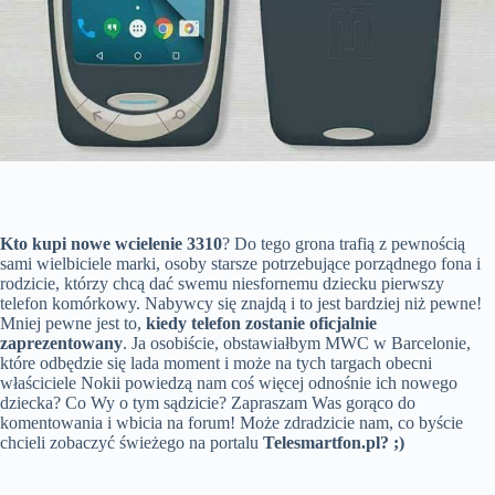
Kto kupi nowe wcielenie
3310
? Do tego grona trafią z pewnością
sami wielbiciele marki, osoby starsze potrzebujące porządnego fona i
rodzicie, którzy chcą dać swemu niesfornemu dziecku pierwszy
telefon komórkowy. Nabywcy się znajdą i to jest bardziej niż pewne!
Mniej pewne jest to,
kiedy telefon zostanie oficjalnie
zaprezentowany
. Ja osobiście, obstawiałbym MWC w Barcelonie,
które odbędzie się lada moment i może na tych targach obecni
właściciele Nokii powiedzą nam coś więcej odnośnie ich nowego
dziecka? Co Wy o tym sądzicie? Zapraszam Was gorąco do
komentowania i wbicia na forum! Może zdradzicie nam, co byście
chcieli zobaczyć świeżego na portalu
Telesmartfon.pl? ;)