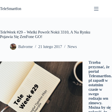
Przejdź
do
TeleSmartfon
treści
TeleWeek #29 – Wielki Powrót Nokii 3310, A Na Rynku
Pojawia Się ZenFone GO!
Balvorne
21 lutego 2017
News
Trzeba
przyznać, że
portal
Telesmartfon.
pl zapadł w
ostatnim
czasie w
swego
rodzaju sen
zimowy.
Można by się
pokusić, że