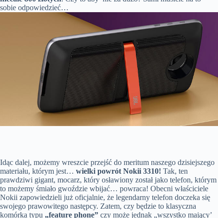
sobie odpowiedzieć…
Idąc dalej, możemy wreszcie przejść do meritum naszego dzisiejszego
materiału, którym jest…
wielki powrót Nokii 3310!
Tak, ten
prawdziwi gigant, mocarz, który osławiony został jako telefon, którym
to możemy śmiało gwoździe wbijać… powraca! Obecni właściciele
Nokii zapowiedzieli już oficjalnie, że legendarny telefon doczeka się
swojego prawowitego następcy. Zatem, czy będzie to klasyczna
komórka typu
„feature phone”
czy może jednak „wszystko mający’