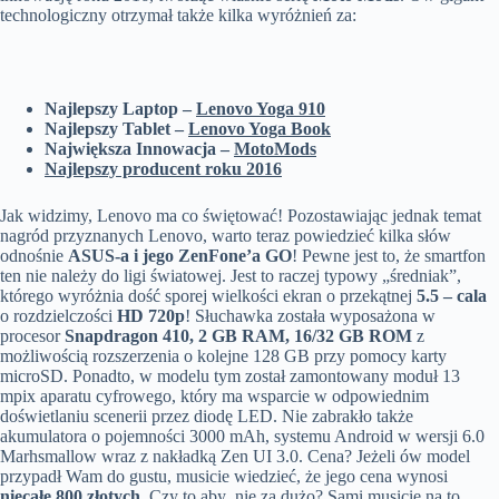
technologiczny otrzymał także kilka wyróżnień za:
Najlepszy Laptop –
Lenovo Yoga 910
Najlepszy Tablet –
Lenovo Yoga Book
Największa Innowacja –
MotoMods
Najlepszy producent roku 2016
Jak widzimy, Lenovo ma co świętować! Pozostawiając jednak temat
nagród przyznanych Lenovo, warto teraz powiedzieć kilka słów
odnośnie
ASUS-a i jego ZenFone’a GO
! Pewne jest to, że smartfon
ten nie należy do ligi światowej. Jest to raczej typowy „średniak”,
którego wyróżnia dość sporej wielkości ekran o przekątnej
5.5 – cala
o rozdzielczości
HD 720p
! Słuchawka została wyposażona w
procesor
Snapdragon 410, 2 GB RAM, 16/32 GB ROM
z
możliwością rozszerzenia o kolejne 128 GB przy pomocy karty
microSD. Ponadto, w modelu tym został zamontowany moduł 13
mpix aparatu cyfrowego, który ma wsparcie w odpowiednim
doświetlaniu scenerii przez diodę LED. Nie zabrakło także
akumulatora o pojemności 3000 mAh, systemu Android w wersji 6.0
Marhsmallow wraz z nakładką Zen UI 3.0. Cena? Jeżeli ów model
przypadł Wam do gustu, musicie wiedzieć, że jego cena wynosi
niecałe 800 złotych
. Czy to aby nie za dużo? Sami musicie na to