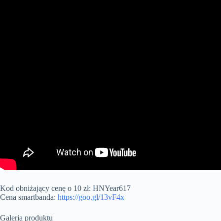
Kod obniżający cenę o 10 zł: HNYear617
Cena smartbanda:
https://goo.gl/13vF4x
Galeria produktu