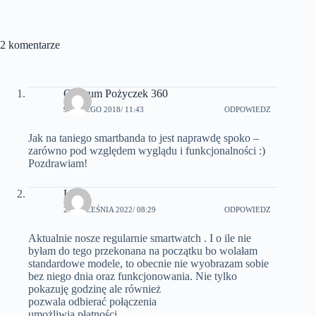
2 komentarze
Centrum Pożyczek 360
9 LUTEGO 2018
/ 11:43
ODPOWIEDZ
Jak na taniego smartbanda to jest naprawdę spoko –
zarówno pod względem wyglądu i funkcjonalności :)
Pozdrawiam!
Lena
28 WRZEŚNIA 2022
/ 08:29
ODPOWIEDZ
Aktualnie nosze regularnie smartwatch . I o ile nie
byłam do tego przekonana na początku bo wolałam
standardowe modele, to obecnie nie wyobrazam sobie
bez niego dnia oraz funkcjonowania. Nie tylko
pokazuję godzinę ale również
pozwala odbierać połączenia
umożliwia płatności