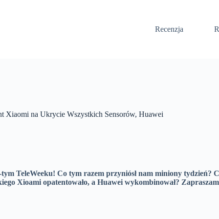
Recenzja
R
t Xiaomi na Ukrycie Wszystkich Sensorów, Huawei
0-tym TeleWeeku! Co tym razem przyniósł nam miniony tydzień? C
kiego Xioami opatentowało, a Huawei wykombinował? Zapraszam s