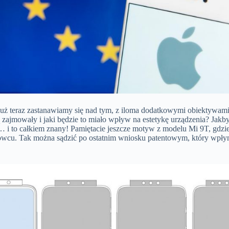
już teraz zastanawiamy się nad tym, z iloma dodatkowymi obiektywami 
 zajmowały i jaki będzie to miało wpływ na estetykę urządzenia? Jakby
… i to całkiem znany! Pamiętacie jeszcze motyw z modelu Mi 9T, gdzi
owcu. Tak można sądzić po ostatnim wniosku patentowym, który wpłyną