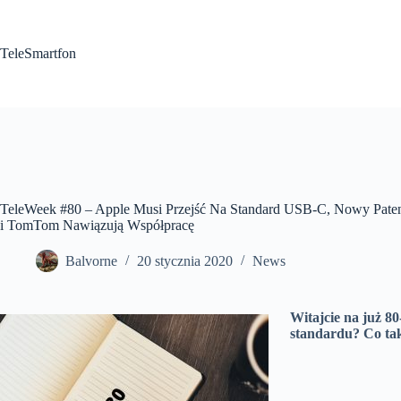
Przejdź
do
treści
TeleSmartfon
TeleWeek #80 – Apple Musi Przejść Na Standard USB-C, Nowy Paten
i TomTom Nawiązują Współpracę
Balvorne
20 stycznia 2020
News
Witajcie na już 8
standardu? Co ta