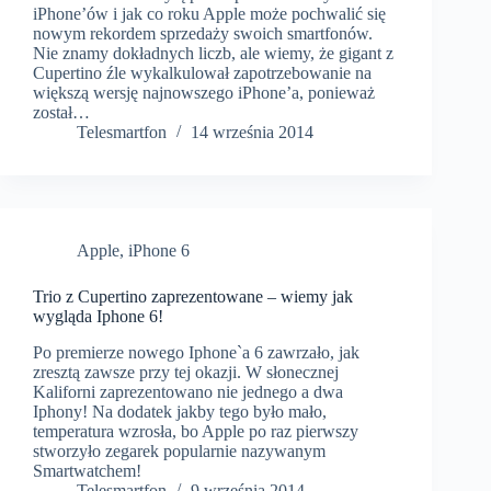
iPhone’ów i jak co roku Apple może pochwalić się
nowym rekordem sprzedaży swoich smartfonów.
Nie znamy dokładnych liczb, ale wiemy, że gigant z
Cupertino źle wykalkulował zapotrzebowanie na
większą wersję najnowszego iPhone’a, ponieważ
został…
Telesmartfon
14 września 2014
Apple
,
iPhone 6
Trio z Cupertino zaprezentowane – wiemy jak
wygląda Iphone 6!
Po premierze nowego Iphone`a 6 zawrzało, jak
zresztą zawsze przy tej okazji. W słonecznej
Kaliforni zaprezentowano nie jednego a dwa
Iphony! Na dodatek jakby tego było mało,
temperatura wzrosła, bo Apple po raz pierwszy
stworzyło zegarek popularnie nazywanym
Smartwatchem!
Telesmartfon
9 września 2014