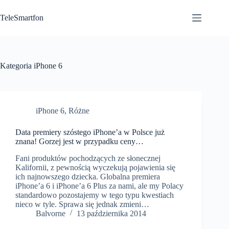
Przejdź
do
TeleSmartfon
treści
Kategoria
iPhone 6
iPhone 6
,
Różne
Data premiery szóstego iPhone’a w Polsce już
znana! Gorzej jest w przypadku ceny…
Fani produktów pochodzących ze słonecznej
Kalifornii, z pewnością wyczekują pojawienia się
ich najnowszego dziecka. Globalna premiera
iPhone’a 6 i iPhone’a 6 Plus za nami, ale my Polacy
standardowo pozostajemy w tego typu kwestiach
nieco w tyle. Sprawa się jednak zmieni…
Balvorne
13 października 2014