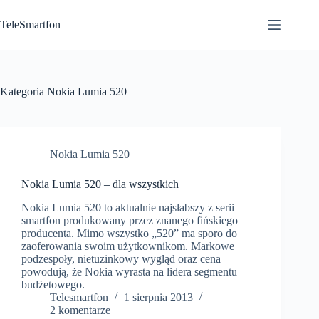
Przejdź
do
TeleSmartfon
treści
Kategoria
Nokia Lumia 520
Nokia Lumia 520
Nokia Lumia 520 – dla wszystkich
Nokia Lumia 520 to aktualnie najsłabszy z serii
smartfon produkowany przez znanego fińskiego
producenta. Mimo wszystko „520” ma sporo do
zaoferowania swoim użytkownikom. Markowe
podzespoły, nietuzinkowy wygląd oraz cena
powodują, że Nokia wyrasta na lidera segmentu
budżetowego.
Telesmartfon
1 sierpnia 2013
2 komentarze