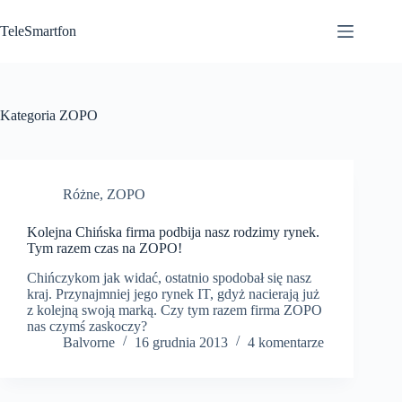
Przejdź
do
TeleSmartfon
treści
Kategoria
ZOPO
Różne
,
ZOPO
Kolejna Chińska firma podbija nasz rodzimy rynek.
Tym razem czas na ZOPO!
Chińczykom jak widać, ostatnio spodobał się nasz
kraj. Przynajmniej jego rynek IT, gdyż nacierają już
z kolejną swoją marką. Czy tym razem firma ZOPO
nas czymś zaskoczy?
Balvorne
16 grudnia 2013
4 komentarze