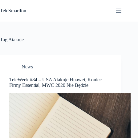
Przejdź
do
TeleSmartfon
treści
Tag
Atakuje
News
TeleWeek #84 – USA Atakuje Huawei, Koniec
Firmy Essential, MWC 2020 Nie Będzie