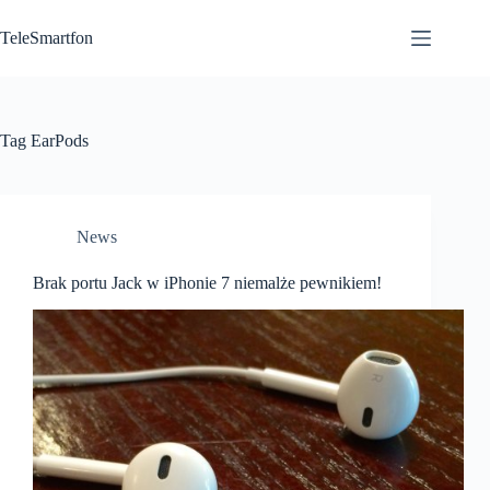
Przejdź
do
TeleSmartfon
treści
Tag
EarPods
News
Brak portu Jack w iPhonie 7 niemalże pewnikiem!