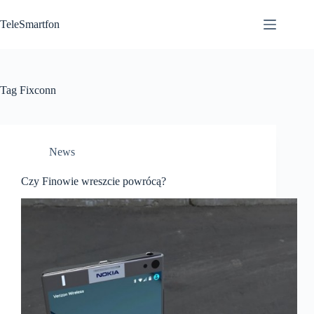
Przejdź
do
TeleSmartfon
treści
Tag
Fixconn
News
Czy Finowie wreszcie powrócą?