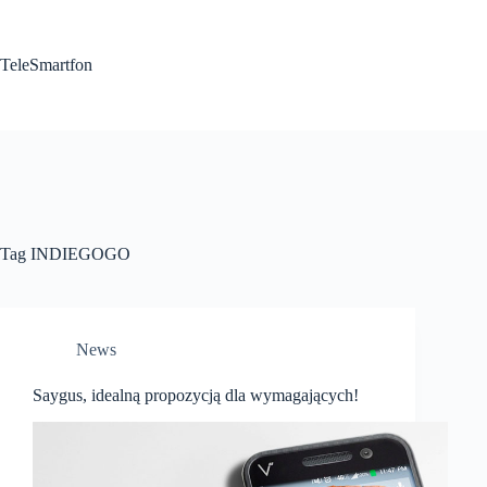
Przejdź
do
treści
TeleSmartfon
Tag
INDIEGOGO
News
Saygus, idealną propozycją dla wymagających!