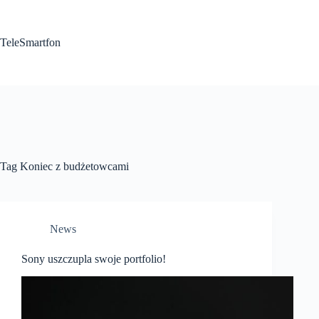
Przejdź
do
treści
TeleSmartfon
Tag
Koniec z budżetowcami
News
Sony uszczupla swoje portfolio!