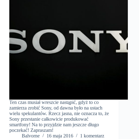
Ten czas musiał wreszcie nastąpić, gdyż to co
zamierza zrobić Sony, od dawna było na ustach
wielu spekulantów. Rzecz jasna, nie oznacza to, że
Sony przestanie całkowicie produkować
smartfony! Na to przyjdzie nam jeszcze długo
poczekać! Zapraszam!
Balvorne
16 maja 2016
1 komentarz