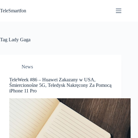
Przejdź
do
TeleSmartfon
treści
Tag
Lady Gaga
News
TeleWeek #86 – Huawei Zakazany w USA,
Śmiercionośne 5G, Teledysk Nakręcony Za Pomocą
iPhone 11 Pro