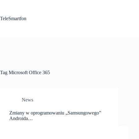
Przejdź
do
treści
TeleSmartfon
Tag
Microsoft Office 365
News
Zmiany w oprogramowaniu „Samsungowego”
Androida…