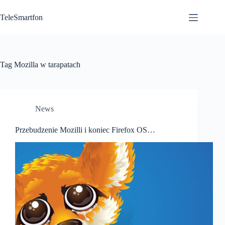
Przejdź
do
TeleSmartfon
treści
Tag
Mozilla w tarapatach
News
Przebudzenie Mozilli i koniec Firefox OS…