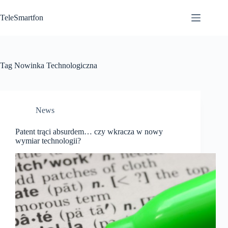
Przejdź
do
TeleSmartfon
treści
Tag
Nowinka Technologiczna
News
Patent trąci absurdem… czy wkracza w nowy
wymiar technologii?