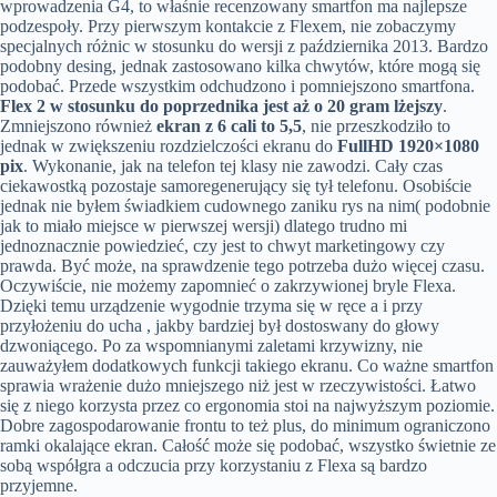
wprowadzenia G4, to właśnie recenzowany smartfon ma najlepsze
podzespoły. Przy pierwszym kontakcie z Flexem, nie zobaczymy
specjalnych różnic w stosunku do wersji z października 2013. Bardzo
podobny desing, jednak zastosowano kilka chwytów, które mogą się
podobać. Przede wszystkim odchudzono i pomniejszono smartfona.
Flex 2 w stosunku do poprzednika jest aż o 20 gram lżejszy
.
Zmniejszono również
ekran z 6 cali to 5,5
, nie przeszkodziło to
jednak w zwiększeniu rozdzielczości ekranu do
FullHD 1920×1080
pix
. Wykonanie, jak na telefon tej klasy nie zawodzi. Cały czas
ciekawostką pozostaje samoregenerujący się tył telefonu. Osobiście
jednak nie byłem świadkiem cudownego zaniku rys na nim( podobnie
jak to miało miejsce w pierwszej wersji) dlatego trudno mi
jednoznacznie powiedzieć, czy jest to chwyt marketingowy czy
prawda. Być może, na sprawdzenie tego potrzeba dużo więcej czasu.
Oczywiście, nie możemy zapomnieć o zakrzywionej bryle Flexa.
Dzięki temu urządzenie wygodnie trzyma się w ręce a i przy
przyłożeniu do ucha , jakby bardziej był dostoswany do głowy
dzwoniącego. Po za wspomnianymi zaletami krzywizny, nie
zauważyłem dodatkowych funkcji takiego ekranu. Co ważne smartfon
sprawia wrażenie dużo mniejszego niż jest w rzeczywistości. Łatwo
się z niego korzysta przez co ergonomia stoi na najwyższym poziomie.
Dobre zagospodarowanie frontu to też plus, do minimum ograniczono
ramki okalające ekran. Całość może się podobać, wszystko świetnie ze
sobą współgra a odczucia przy korzystaniu z Flexa są bardzo
przyjemne.