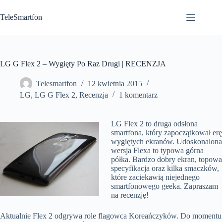
Przejdź
do
TeleSmartfon
treści
LG G Flex 2 – Wygięty Po Raz Drugi | RECENZJA
Telesmartfon
12 kwietnia 2015
LG
,
LG G Flex 2
,
Recenzja
1 komentarz
LG Flex 2 to druga odsłona
smartfona, który zapoczątkował erę
wygiętych ekranów. Udoskonalona
wersja Flexa to typowa górna
półka. Bardzo dobry ekran, topowa
specyfikacja oraz kilka smaczków,
które zaciekawią niejednego
smartfonowego geeka. Zapraszam
na recenzję!
Aktualnie Flex 2 odgrywa role flagowca Koreańczyków. Do momentu