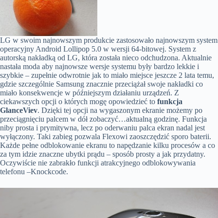
LG w swoim najnowszym produkcie zastosowało najnowszym system
operacyjny Android Lollipop 5.0 w wersji 64-bitowej. System z
autorską nakładką od LG, która została nieco odchudzona. Aktualnie
nastała moda aby najnowsze wersje systemu były bardzo lekkie i
szybkie – zupełnie odwrotnie jak to miało miejsce jeszcze 2 lata temu,
gdzie szczególnie Samsung znacznie przeciążał swoje nakładki co
miało konsekwencje w późniejszym działaniu urządzeń. Z
ciekawszych opcji o których mogę opowiedzieć to
funkcja
GlanceViev
. Dzięki tej opcji na wygaszonym ekranie możemy po
przeciągnięciu palcem w dół zobaczyć…aktualną godzinę. Funkcja
niby prosta i prymitywna, lecz po oderwaniu palca ekran nadal jest
wyłączony. Taki zabieg pozwala Flexowi zaoszczędzić sporo baterii.
Każde pełne odblokowanie ekranu to napędzanie kilku procesów a co
za tym idzie znaczne ubytki prądu – sposób prosty a jak przydatny.
Oczywiście nie zabrakło funkcji atrakcyjnego odblokowywania
telefonu –Knockcode.