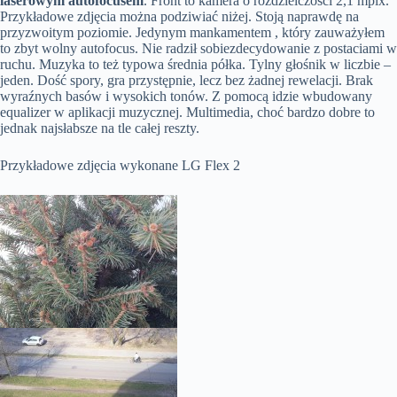
laserowym autofocusem
. Front to kamera o rozdzielczości 2,1 mpix.
Przykładowe zdjęcia można podziwiać niżej. Stoją naprawdę na
przyzwoitym poziomie. Jedynym mankamentem , który zauważyłem
to zbyt wolny autofocus. Nie radził sobiezdecydowanie z postaciami w
ruchu. Muzyka to też typowa średnia półka. Tylny głośnik w liczbie –
jeden. Dość spory, gra przystępnie, lecz bez żadnej rewelacji. Brak
wyraźnych basów i wysokich tonów. Z pomocą idzie wbudowany
equalizer w aplikacji muzycznej. Multimedia, choć bardzo dobre to
jednak najsłabsze na tle całej reszty.
Przykładowe zdjęcia wykonane LG Flex 2