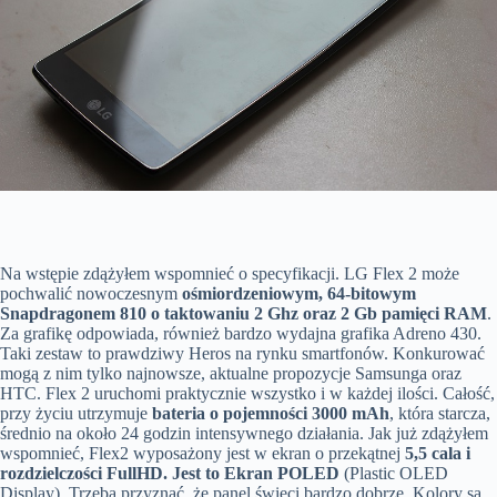
Na wstępie zdążyłem wspomnieć o specyfikacji. LG Flex 2 może
pochwalić nowoczesnym
ośmiordzeniowym, 64-bitowym
Snapdragonem 810 o taktowaniu 2 Ghz oraz 2 Gb pamięci RAM
.
Za grafikę odpowiada, również bardzo wydajna grafika Adreno 430.
Taki zestaw to prawdziwy Heros na rynku smartfonów. Konkurować
mogą z nim tylko najnowsze, aktualne propozycje Samsunga oraz
HTC. Flex 2 uruchomi praktycznie wszystko i w każdej ilości. Całość,
przy życiu utrzymuje
bateria o pojemności 3000 mAh
, która starcza,
średnio na około 24 godzin intensywnego działania. Jak już zdążyłem
wspomnieć, Flex2 wyposażony jest w ekran o przekątnej
5,5 cala i
rozdzielczości FullHD. Jest to Ekran POLED
(Plastic OLED
Display). Trzeba przyznać, że panel świeci bardzo dobrze. Kolory są