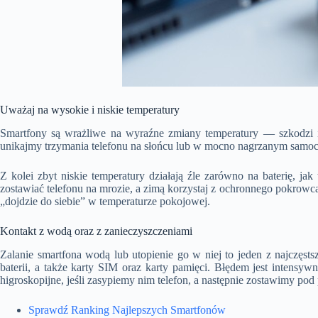
Uważaj na wysokie i niskie temperatury
Smartfony są wrażliwe na wyraźne zmiany temperatury — szkodzi i
unikajmy trzymania telefonu na słońcu lub w mocno nagrzanym samocho
Z kolei zbyt niskie temperatury działają źle zarówno na baterię, jak
zostawiać telefonu na mrozie, a zimą korzystaj z ochronnego pokrowca
„dojdzie do siebie” w temperaturze pokojowej.
Kontakt z wodą oraz z zanieczyszczeniami
Zalanie smartfona wodą lub utopienie go w niej to jeden z najczęsts
baterii, a także karty SIM oraz karty pamięci. Błędem jest intens
higroskopijne, jeśli zasypiemy nim telefon, a następnie zostawimy pod
Sprawdź Ranking Najlepszych Smartfonów