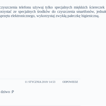
szczenia telefonu używaj tylko specjalnych miękkich ściereczek n
korzystać ze specjalnych środków do czyszczenia smartfonów, jedna
 sprzętu elektronicznego, wykorzystaj zwykłą pałeczkę higieniczną.
11 STYCZNIA 2019
/ 14:53
ODPOWIEDZ
 dziwo :P