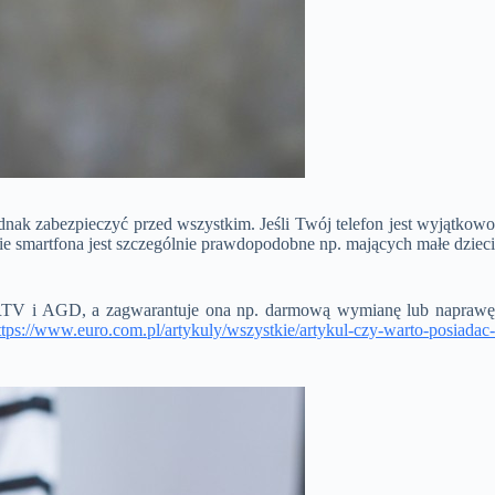
dnak zabezpieczyć przed wszystkim. Jeśli Twój telefon jest wyjątkowo
ie smartfona jest szczególnie prawdopodobne np. mających małe dzieci
e RTV i AGD, a zagwarantuje ona np. darmową wymianę lub naprawę
ttps://www.euro.com.pl/artykuly/wszystkie/artykul-czy-warto-posiadac-