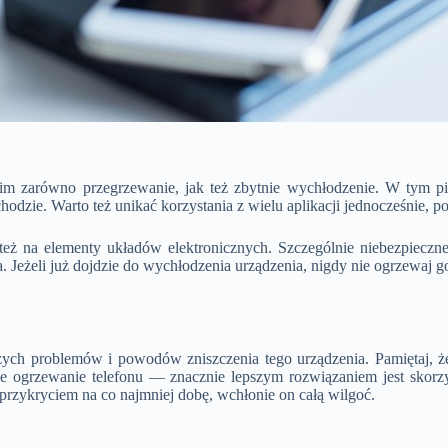
m zarówno przegrzewanie, jak też zbytnie wychłodzenie. W tym pie
dzie. Warto też unikać korzystania z wielu aplikacji jednocześnie, p
 też na elementy układów elektronicznych. Szczególnie niebezpieczne 
. Jeżeli już dojdzie do wychłodzenia urządzenia, nigdy nie ogrzewaj 
zych problemów i powodów zniszczenia tego urządzenia. Pamiętaj, że 
ywne ogrzewanie telefonu — znacznie lepszym rozwiązaniem jest skor
 przykryciem na co najmniej dobę, wchłonie on całą wilgoć.