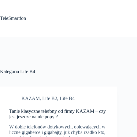
Przejdź
do
treści
TeleSmartfon
Kategoria
Life B4
KAZAM
,
Life B2
,
Life B4
Tanie klasyczne telefony od firmy KAZAM – czy
jest jeszcze na nie popyt?
W dobie telefonów dotykowych, opiewających w
liczne gigaherce i gigabajty, już chyba rzadko kto,