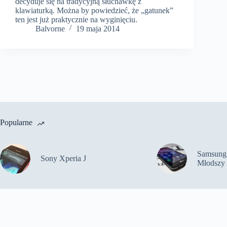
decyduje się na tradycyjną słuchawkę z
klawiaturką. Można by powiedzieć, że „gatunek”
ten jest już praktycznie na wyginięciu.
Balvorne
19 maja 2014
Popularne
Samsung 
Sony Xperia J
Młodszy 