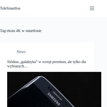
Przejdź
do
TeleSmartfon
treści
Tag
ekran 4K w smartfonie
News
Siódma „galaktyka” w wersji premium, ale tylko dla
wybranych…