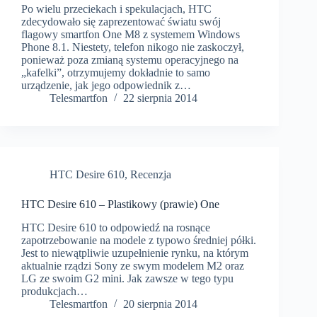
Po wielu przeciekach i spekulacjach, HTC
zdecydowało się zaprezentować światu swój
flagowy smartfon One M8 z systemem Windows
Phone 8.1. Niestety, telefon nikogo nie zaskoczył,
ponieważ poza zmianą systemu operacyjnego na
„kafelki”, otrzymujemy dokładnie to samo
urządzenie, jak jego odpowiednik z…
Telesmartfon
22 sierpnia 2014
HTC Desire 610
,
Recenzja
HTC Desire 610 – Plastikowy (prawie) One
HTC Desire 610 to odpowiedź na rosnące
zapotrzebowanie na modele z typowo średniej półki.
Jest to niewątpliwie uzupełnienie rynku, na którym
aktualnie rządzi Sony ze swym modelem M2 oraz
LG ze swoim G2 mini. Jak zawsze w tego typu
produkcjach…
Telesmartfon
20 sierpnia 2014