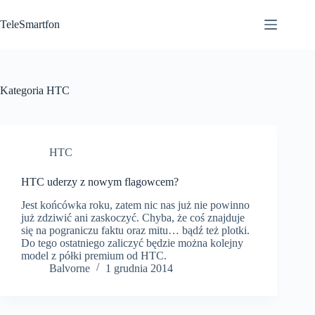
Przejdź
do
TeleSmartfon
treści
Kategoria
HTC
HTC
HTC uderzy z nowym flagowcem?
Jest końcówka roku, zatem nic nas już nie powinno
już zdziwić ani zaskoczyć. Chyba, że coś znajduje
się na pograniczu faktu oraz mitu… bądź też plotki.
Do tego ostatniego zaliczyć będzie można kolejny
model z półki premium od HTC.
Balvorne
1 grudnia 2014