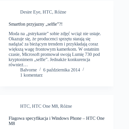
Desire Eye
,
HTC
,
Różne
Smartfon przyjazny „selfie”?!
Moda na „pstrykanie” sobie zdjęć wciąż nie ustaje.
Okazuje się, że producenci sprzętu starają się
nadążać za bieżącym trendem i przykładają coraz
większą wagę frontowym kamerkom. W ostatnim
czasie, Microsoft promował swoją Lumię 730 pod
kryptonimem „selfie”. Jednakże konkurencja
również…
Balvorne
6 października 2014
1 komentarz
HTC
,
HTC One M8
,
Różne
Flagowa specyfikacja i Windows Phone – HTC One
M8